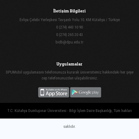
İletişim Bilgileri
Evliya Çelebi Yerleşkesi Tavşanlı Yolu 10. KM Kütahya / Türkiye
0 (274) 443 10 90
0 (274) 265 20 43
bidb@dpu.edu.tr
Uygulamalar
DPUMobil uygulamasını telefonunuza kurarak üniversitemiz hakkındaki her şeye
cep telefonunuzdan ulaşabilirsiniz.
T.C. Kütahya Dumlupınar Üniversitesi - Bilgi İşlem Daire Başkanlığı, Tüm hakları
saklıdır.