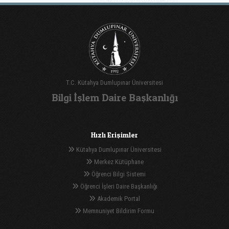
T.C. Kütahya Dumlupınar Üniversitesi
Bilgi İşlem Daire Başkanlığı
Hızlı Erişimler
Kütahya Dumlupınar Üniversitesi
Merkez Kütüphane
Öğrenci Bilgi Sistemi
Öğrenci İşleri Daire Başkanlığı
Akademik Portal
Memnuniyet Bildirim Formu