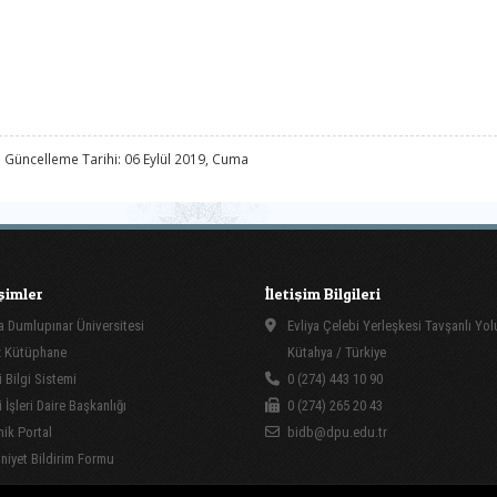
 Güncelleme Tarihi: 06 Eylül 2019, Cuma
işimler
İletişim Bilgileri
 Dumlupınar Üniversitesi
Evliya Çelebi Yerleşkesi Tavşanlı Yo
 Kütüphane
Kütahya / Türkiye
 Bilgi Sistemi
0 (274) 443 10 90
İşleri Daire Başkanlığı
0 (274) 265 20 43
ik Portal
bidb@dpu.edu.tr
yet Bildirim Formu