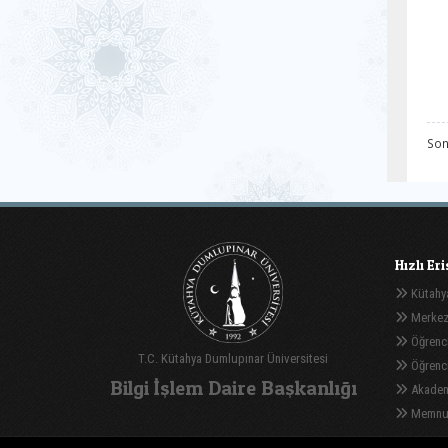
Son
Hızlı Er
Kütahya
Merkez
Öğrenci
T.C. Kütahya Dumlupınar Üniversitesi
Öğrenci 
Bilgi İşlem Daire Başkanlığı
Akadem
Memnuni