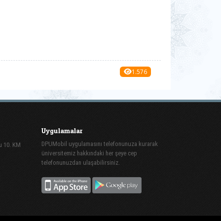
1.576
Uygulamalar
DPUMobil uygulamasını telefonunuza kurarak
lu 10. KM
üniversitemiz hakkındaki her şeye cep
telefonunuzdan ulaşabilirsiniz.