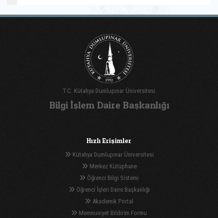
T.C. Kütahya Dumlupınar Üniversitesi
Bilgi İşlem Daire Başkanlığı
Hızlı Erişimler
Kütahya Dumlupınar Üniversitesi
Merkez Kütüphane
Öğrenci Bilgi Sistemi
Öğrenci İşleri Daire Başkanlığı
Akademik Portal
Memnuniyet Bildirim Formu