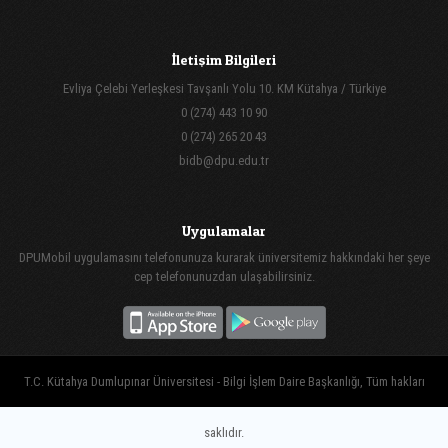
İletişim Bilgileri
Evliya Çelebi Yerleşkesi Tavşanlı Yolu 10. KM Kütahya / Türkiye
0 (274) 443 10 90
0 (274) 265 20 43
bidb@dpu.edu.tr
Uygulamalar
DPUMobil uygulamasını telefonunuza kurarak üniversitemiz hakkındaki her şeye
cep telefonunuzdan ulaşabilirsiniz.
T.C. Kütahya Dumlupınar Üniversitesi - Bilgi İşlem Daire Başkanlığı, Tüm hakları
saklıdır.