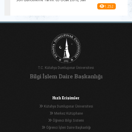
1.252
T.C. Kütahya Dumlupınar Üniversitesi
Bilgi İşlem Daire Başkanlığı
Hızlı Erişimler
Kütahya Dumlupınar Üniversitesi
Merkez Kütüphane
Öğrenci Bilgi Sistemi
Öğrenci İşleri Daire Başkanlığı