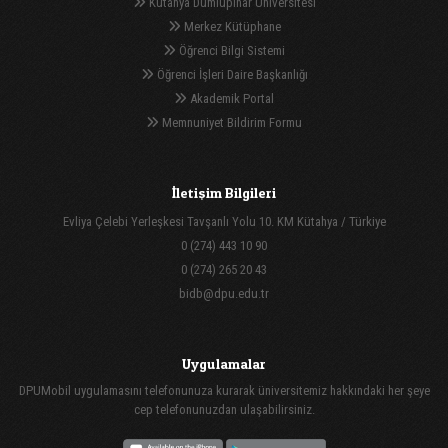
Kütahya Dumlupınar Üniversitesi
Merkez Kütüphane
Öğrenci Bilgi Sistemi
Öğrenci İşleri Daire Başkanlığı
Akademik Portal
Memnuniyet Bildirim Formu
İletişim Bilgileri
Evliya Çelebi Yerleşkesi Tavşanlı Yolu 10. KM Kütahya / Türkiye
0 (274) 443 10 90
0 (274) 265 20 43
bidb@dpu.edu.tr
Uygulamalar
DPUMobil uygulamasını telefonunuza kurarak üniversitemiz hakkındaki her şeye
cep telefonunuzdan ulaşabilirsiniz.